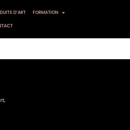
DUITS D’ART
MATION
FORMATION
CONTACT
NTACT
rt,