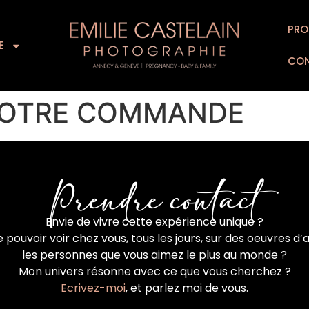
L’EXPERIENCE
SUPPORTS D’ART
PRO
FOR
E
CO
 VOTRE COMMANDE
Prendre contact
Envie de vivre cette expérience unique ?
 pouvoir voir chez vous, tous les jours, sur des oeuvres d’a
les personnes que vous aimez le plus au monde ?
Mon univers résonne avec ce que vous cherchez ?
Ecrivez-moi
, et parlez moi de vous.