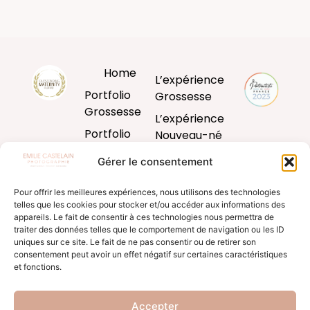
Home
L’expérience
Portfolio
Grossesse
Grossesse
L’expérience
Portfolio
Nouveau-né
Nouveau-né
L’expérience
Gérer le consentement
Portfolio
Bébé
Bébé
Pour offrir les meilleures expériences, nous utilisons des technologies
L’expérience
telles que les cookies pour stocker et/ou accéder aux informations des
Portfolio
famille
appareils. Le fait de consentir à ces technologies nous permettra de
Famille
traiter des données telles que le comportement de navigation ou les ID
Produits
uniques sur ce site. Le fait de ne pas consentir ou de retirer son
Blog
d’art
consentement peut avoir un effet négatif sur certaines caractéristiques
et fonctions.
Formation
Accepter