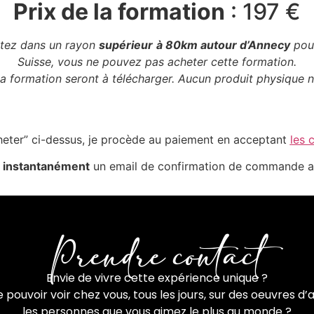
Prix de la formation
: 197 €
itez dans un rayon
supérieur
à 80km autour d’Annecy
pour
Suisse, vous ne pouvez pas acheter cette formation.
la formation seront à télécharger. Aucun produit physique 
cheter” ci-dessus, je procède au paiement en acceptant
les 
z
instantanément
un email de confirmation de commande 
Prendre contact
Envie de vivre cette expérience unique ?
 pouvoir voir chez vous, tous les jours, sur des oeuvres d’a
les personnes que vous aimez le plus au monde ?