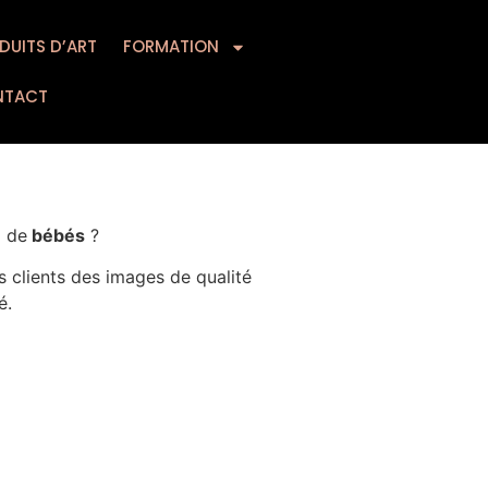
DUITS D’ART
MATION
FORMATION
CONTACT
NTACT
o de
bébés
?
s clients des images de qualité
é.