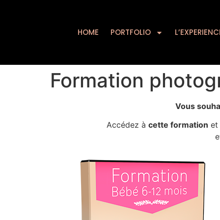
HOME
PORTFOLIO
HOME
PORTFOLIO
L’EXPERIENC
Formation photog
Vous s
ouha
Accédez à
cette formation
et 
e