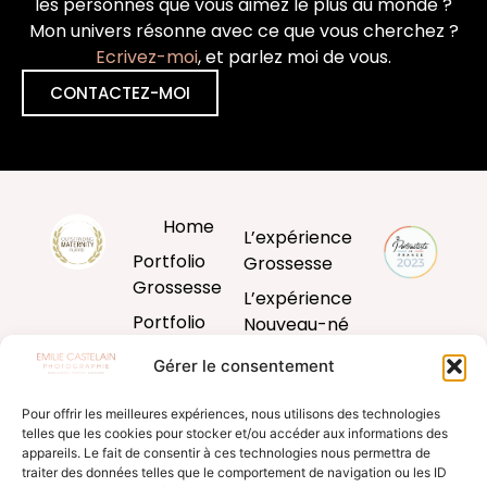
les personnes que vous aimez le plus au monde ?
Mon univers résonne avec ce que vous cherchez ?
Ecrivez-moi
, et parlez moi de vous.
CONTACTEZ-MOI
Home
L’expérience
Portfolio
Grossesse
Grossesse
L’expérience
Portfolio
Nouveau-né
Nouveau-né
L’expérience
Gérer le consentement
Portfolio
Bébé
Bébé
Pour offrir les meilleures expériences, nous utilisons des technologies
L’expérience
telles que les cookies pour stocker et/ou accéder aux informations des
Portfolio
famille
appareils. Le fait de consentir à ces technologies nous permettra de
Famille
traiter des données telles que le comportement de navigation ou les ID
Produits