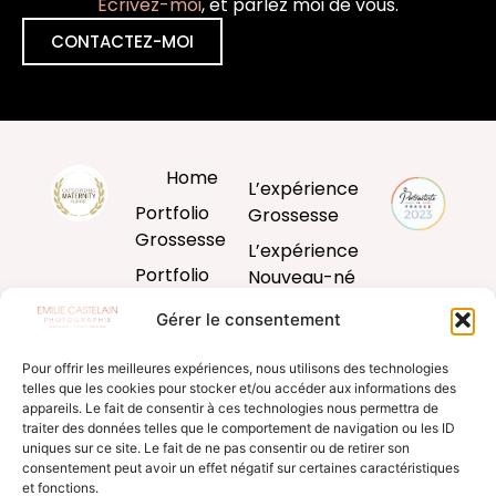
Ecrivez-moi
, et parlez moi de vous.
CONTACTEZ-MOI
Home
L’expérience
Portfolio
Grossesse
Grossesse
L’expérience
Portfolio
Nouveau-né
Nouveau-né
L’expérience
Gérer le consentement
Portfolio
Bébé
Bébé
Pour offrir les meilleures expériences, nous utilisons des technologies
L’expérience
telles que les cookies pour stocker et/ou accéder aux informations des
Portfolio
famille
appareils. Le fait de consentir à ces technologies nous permettra de
Famille
traiter des données telles que le comportement de navigation ou les ID
Produits
uniques sur ce site. Le fait de ne pas consentir ou de retirer son
Blog
d’art
consentement peut avoir un effet négatif sur certaines caractéristiques
et fonctions.