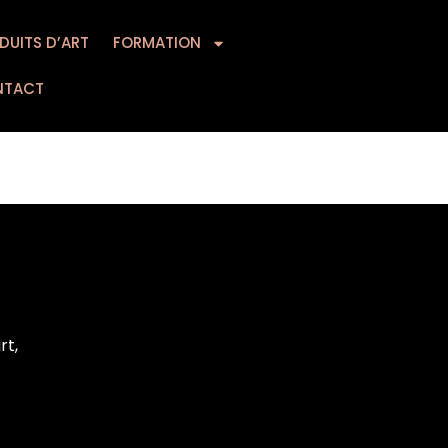
DUITS D’ART
MATION
FORMATION
CONTACT
NTACT
rt,