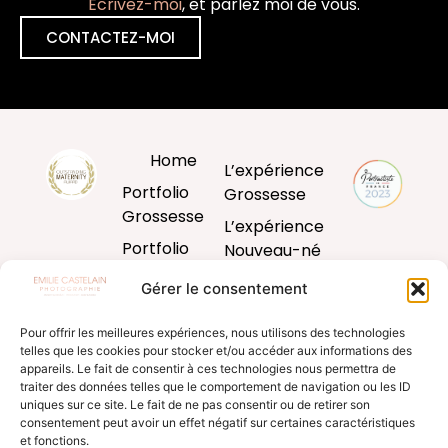
Ecrivez-moi
, et parlez moi de vous.
CONTACTEZ-MOI
Home
L’expérience
Portfolio
Grossesse
Grossesse
L’expérience
Portfolio
Nouveau-né
Nouveau-né
L’expérience
Gérer le consentement
Portfolio
Bébé
Bébé
Pour offrir les meilleures expériences, nous utilisons des technologies
L’expérience
telles que les cookies pour stocker et/ou accéder aux informations des
Portfolio
famille
appareils. Le fait de consentir à ces technologies nous permettra de
Famille
traiter des données telles que le comportement de navigation ou les ID
Produits
uniques sur ce site. Le fait de ne pas consentir ou de retirer son
Blog
d’art
consentement peut avoir un effet négatif sur certaines caractéristiques
et fonctions.