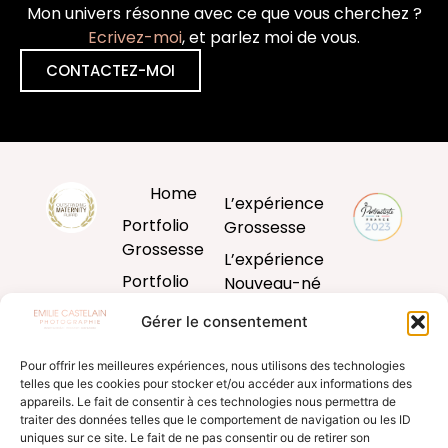
Mon univers résonne avec ce que vous cherchez ?
Ecrivez-moi
, et parlez moi de vous.
CONTACTEZ-MOI
Home
L’expérience
Portfolio
Grossesse
Grossesse
L’expérience
Portfolio
Nouveau-né
Nouveau-né
L’expérience
Gérer le consentement
Portfolio
Bébé
Bébé
Pour offrir les meilleures expériences, nous utilisons des technologies
L’expérience
telles que les cookies pour stocker et/ou accéder aux informations des
Portfolio
famille
appareils. Le fait de consentir à ces technologies nous permettra de
Famille
traiter des données telles que le comportement de navigation ou les ID
Produits
uniques sur ce site. Le fait de ne pas consentir ou de retirer son