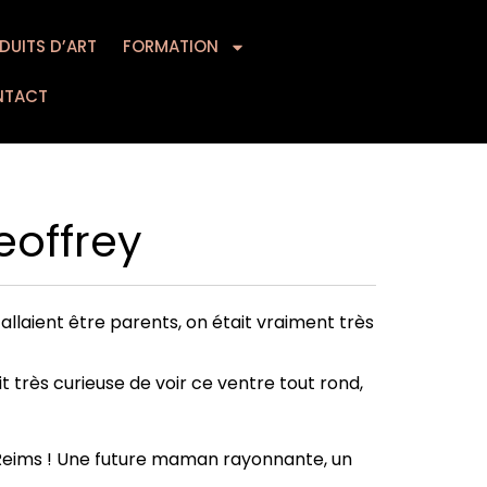
DUITS D’ART
MATION
FORMATION
CONTACT
NTACT
eoffrey
llaient être parents, on était vraiment très
ait très curieuse de voir ce ventre tout rond,
 à Reims ! Une future maman rayonnante, un