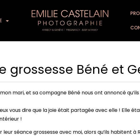
L’EXPERIENCE
SUPPORTS D’ART
PRO
FOR
E
CO
 grossesse Béné et G
e mon mari, et sa compagne Béné nous ont annoncé qu’ils a
eux vous dire que la joie était partagée avec elle ! Elle ét
ntérieur !
iser leur séance grossesse avec moi, alors qu’ils habitent