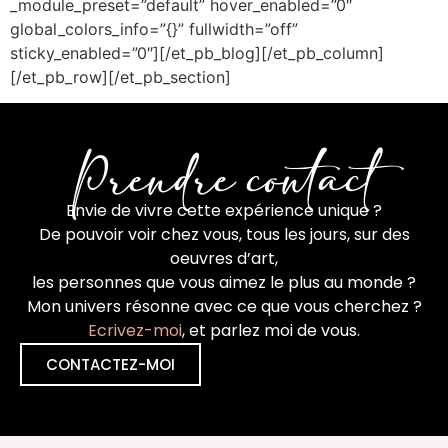
_module_preset=”default” hover_enabled=”0″
global_colors_info=”{}” fullwidth=”off”
sticky_enabled=”0″][/et_pb_blog][/et_pb_column]
[/et_pb_row][/et_pb_section]
Prendre contact
Envie de vivre cette expérience unique ?
De pouvoir voir chez vous, tous les jours, sur des
oeuvres d’art,
les personnes que vous aimez le plus au monde ?
Mon univers résonne avec ce que vous cherchez ?
Ecrivez-moi
, et parlez moi de vous.
CONTACTEZ-MOI