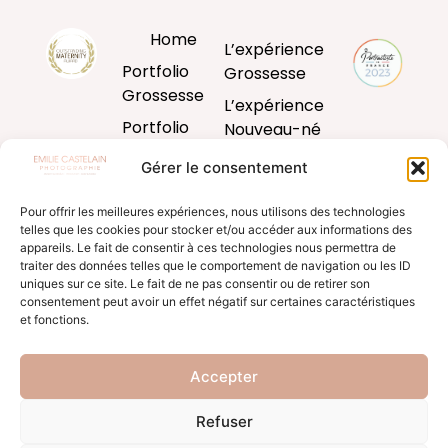
Home
L’expérience
Portfolio
Grossesse
Grossesse
L’expérience
Portfolio
Nouveau-né
Nouveau-né
L’expérience
Gérer le consentement
Portfolio
Bébé
Bébé
Pour offrir les meilleures expériences, nous utilisons des technologies
L’expérience
telles que les cookies pour stocker et/ou accéder aux informations des
Portfolio
famille
appareils. Le fait de consentir à ces technologies nous permettra de
Famille
traiter des données telles que le comportement de navigation ou les ID
Produits
uniques sur ce site. Le fait de ne pas consentir ou de retirer son
Blog
d’art
consentement peut avoir un effet négatif sur certaines caractéristiques
et fonctions.
Formation
Accepter
Refuser