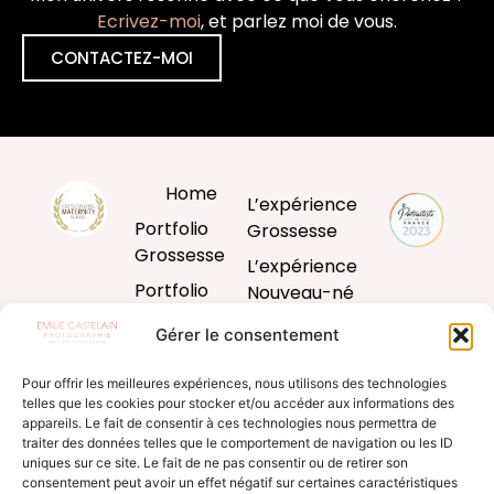
Ecrivez-moi
, et parlez moi de vous.
CONTACTEZ-MOI
Home
L’expérience
Portfolio
Grossesse
Grossesse
L’expérience
Portfolio
Nouveau-né
Nouveau-né
L’expérience
Gérer le consentement
Portfolio
Bébé
Bébé
Pour offrir les meilleures expériences, nous utilisons des technologies
L’expérience
telles que les cookies pour stocker et/ou accéder aux informations des
Portfolio
famille
appareils. Le fait de consentir à ces technologies nous permettra de
Famille
traiter des données telles que le comportement de navigation ou les ID
Produits
uniques sur ce site. Le fait de ne pas consentir ou de retirer son
Blog
d’art
consentement peut avoir un effet négatif sur certaines caractéristiques