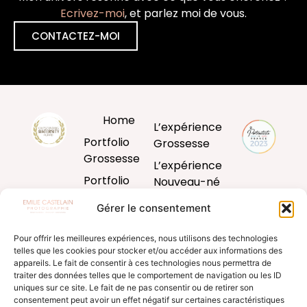
Ecrivez-moi
, et parlez moi de vous.
CONTACTEZ-MOI
Home
L’expérience
Portfolio
Grossesse
Grossesse
L’expérience
Portfolio
Nouveau-né
Nouveau-né
L’expérience
Gérer le consentement
Portfolio
Bébé
Bébé
Pour offrir les meilleures expériences, nous utilisons des technologies
L’expérience
telles que les cookies pour stocker et/ou accéder aux informations des
Portfolio
famille
appareils. Le fait de consentir à ces technologies nous permettra de
Famille
traiter des données telles que le comportement de navigation ou les ID
Produits
uniques sur ce site. Le fait de ne pas consentir ou de retirer son
Blog
d’art
consentement peut avoir un effet négatif sur certaines caractéristiques