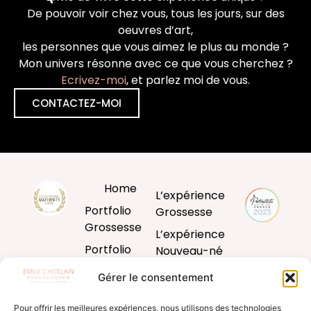
De pouvoir voir chez vous, tous les jours, sur des
oeuvres d’art,
les personnes que vous aimez le plus au monde ?
Mon univers résonne avec ce que vous cherchez ?
Ecrivez-moi
, et parlez moi de vous.
CONTACTEZ-MOI
Home
L’expérience
Portfolio
Grossesse
Grossesse
L’expérience
Portfolio
Nouveau-né
Nouveau-né
L’expérience
Gérer le consentement
Portfolio
Bébé
Bébé
Pour offrir les meilleures expériences, nous utilisons des technologies