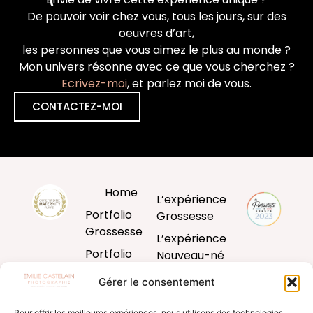
De pouvoir voir chez vous, tous les jours, sur des
oeuvres d’art,
les personnes que vous aimez le plus au monde ?
Mon univers résonne avec ce que vous cherchez ?
Ecrivez-moi
, et parlez moi de vous.
CONTACTEZ-MOI
Home
L’expérience
Portfolio
Grossesse
Grossesse
L’expérience
Portfolio
Nouveau-né
Nouveau-né
L’expérience
Gérer le consentement
Portfolio
Bébé
Bébé
Pour offrir les meilleures expériences, nous utilisons des technologies