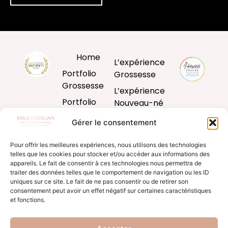
Home
L’expérience
Portfolio
Grossesse
Grossesse
L’expérience
Portfolio
Nouveau-né
Nouveau-né
L’expérience
Gérer le consentement
Portfolio
Bébé
Bébé
Pour offrir les meilleures expériences, nous utilisons des technologies
L’expérience
telles que les cookies pour stocker et/ou accéder aux informations des
Portfolio
famille
appareils. Le fait de consentir à ces technologies nous permettra de
Famille
traiter des données telles que le comportement de navigation ou les ID
Produits
uniques sur ce site. Le fait de ne pas consentir ou de retirer son
Blog
d’art
consentement peut avoir un effet négatif sur certaines caractéristiques
et fonctions.
Formation