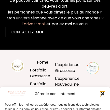
De pouvoir voir chez vous, tous les jours, sur des
oeuvres d’art,
les personnes que vous aimez le plus au monde ?
Mon univers résonne avec ce que vous cherchez ?
Ecrivez-moi
, et parlez moi de vous.
CONTACTEZ-MOI
Home
L’expérience
Portfolio
Grossesse
Grossesse
L’expérience
Portfolio
Nouveau-né
Nouveau-né
L’expérience
Gérer le consentement
Portfolio
Bébé
Bébé
Pour offrir les meilleures expériences, nous utilisons des technologies
L’expérience
telles que les cookies pour stocker et/ou accéder aux informations des