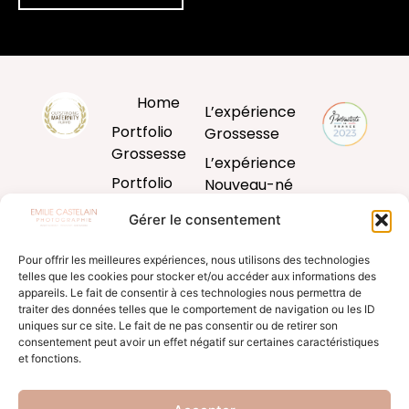
Home
L’expérience
Portfolio
Grossesse
Grossesse
L’expérience
Portfolio
Nouveau-né
Nouveau-né
L’expérience
Gérer le consentement
Portfolio
Bébé
Bébé
Pour offrir les meilleures expériences, nous utilisons des technologies
L’expérience
telles que les cookies pour stocker et/ou accéder aux informations des
Portfolio
famille
appareils. Le fait de consentir à ces technologies nous permettra de
Famille
traiter des données telles que le comportement de navigation ou les ID
Produits
uniques sur ce site. Le fait de ne pas consentir ou de retirer son
Blog
d’art
consentement peut avoir un effet négatif sur certaines caractéristiques
et fonctions.
Formation