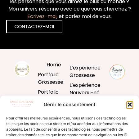
les personnes que vous aimez le plus au monde ?
Mon univers résonne avec ce que vous cherchez ?
Ecrivez-moi
, et parlez moi de vous.
CONTACTEZ-MOI
Home
L’expérience
Portfolio
Grossesse
Grossesse
L’expérience
Portfolio
Nouveau-né
Nouveau-né
L’expérience
Gérer le consentement
Portfolio
Bébé
Bébé
Pour offrir les meilleures expériences, nous utilisons des technologies
L’expérience
telles que les cookies pour stocker et/ou accéder aux informations des
Portfolio
famille
appareils. Le fait de consentir à ces technologies nous permettra de
Famille
traiter des données telles que le comportement de navigation ou les ID
Produits