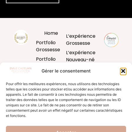
Home
L’expérience
Portfolio
Grossesse
Grossesse
L’expérience
Portfolio
Nouveau-né
Nouveau-né
L’expérience
Gérer le consentement
Portfolio
Bébé
Bébé
Pour offrir les meilleures expériences, nous utilisons des technologies
L’expérience
telles que les cookies pour stocker et/ou accéder aux informations des
Portfolio
famille
appareils. Le fait de consentir à ces technologies nous permettra de
Famille
traiter des données telles que le comportement de navigation ou les ID
Produits
uniques sur ce site. Le fait de ne pas consentir ou de retirer son
Blog
d’art
consentement peut avoir un effet négatif sur certaines caractéristiques
et fonctions.
Formation