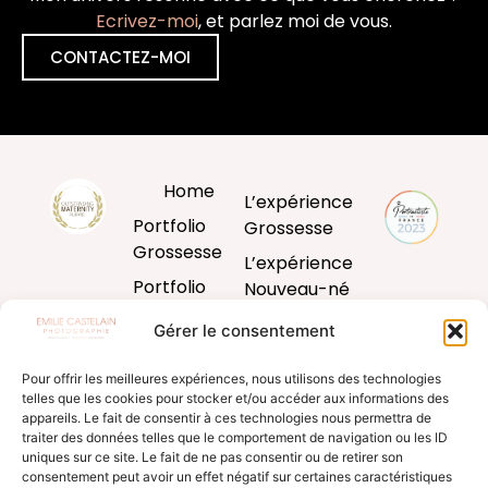
Ecrivez-moi
, et parlez moi de vous.
CONTACTEZ-MOI
Home
L’expérience
Portfolio
Grossesse
Grossesse
L’expérience
Portfolio
Nouveau-né
Nouveau-né
L’expérience
Gérer le consentement
Portfolio
Bébé
Bébé
Pour offrir les meilleures expériences, nous utilisons des technologies
L’expérience
telles que les cookies pour stocker et/ou accéder aux informations des
Portfolio
famille
appareils. Le fait de consentir à ces technologies nous permettra de
Famille
traiter des données telles que le comportement de navigation ou les ID
Produits
uniques sur ce site. Le fait de ne pas consentir ou de retirer son
Blog
d’art
consentement peut avoir un effet négatif sur certaines caractéristiques