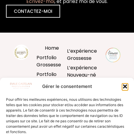
Ecrivez-moi
, et parlez moi de vous.
CONTACTEZ-MOI
Home
L’expérience
Portfolio
Grossesse
Grossesse
L’expérience
Portfolio
Nouveau-né
Nouveau-né
L’expérience
Gérer le consentement
Portfolio
Bébé
Bébé
Pour offrir les meilleures expériences, nous utilisons des technologies
L’expérience
telles que les cookies pour stocker et/ou accéder aux informations des
Portfolio
famille
appareils. Le fait de consentir à ces technologies nous permettra de
Famille
traiter des données telles que le comportement de navigation ou les ID
Produits
uniques sur ce site. Le fait de ne pas consentir ou de retirer son
Blog
d’art
consentement peut avoir un effet négatif sur certaines caractéristiques
et fonctions.