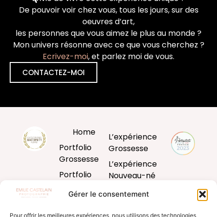
De pouvoir voir chez vous, tous les jours, sur des
oeuvres d’art,
les personnes que vous aimez le plus au monde ?
Mon univers résonne avec ce que vous cherchez ?
Ecrivez-moi
, et parlez moi de vous.
CONTACTEZ-MOI
Home
L’expérience
Portfolio
Grossesse
Grossesse
L’expérience
Portfolio
Nouveau-né
Nouveau-né
L’expérience
Gérer le consentement
Portfolio
Bébé
Bébé
Pour offrir les meilleures expériences, nous utilisons des technologies