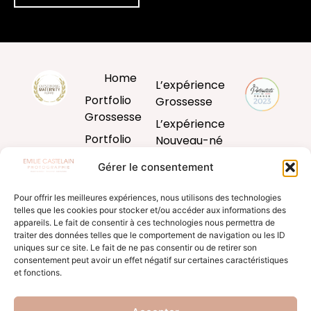
Home
L’expérience
Portfolio
Grossesse
Grossesse
L’expérience
Portfolio
Nouveau-né
Nouveau-né
L’expérience
Gérer le consentement
Portfolio
Bébé
Bébé
Pour offrir les meilleures expériences, nous utilisons des technologies
L’expérience
telles que les cookies pour stocker et/ou accéder aux informations des
Portfolio
famille
appareils. Le fait de consentir à ces technologies nous permettra de
Famille
traiter des données telles que le comportement de navigation ou les ID
Produits
uniques sur ce site. Le fait de ne pas consentir ou de retirer son
Blog
d’art
consentement peut avoir un effet négatif sur certaines caractéristiques
et fonctions.
Formation