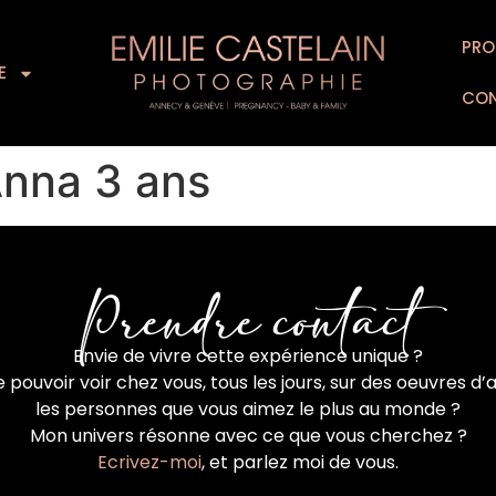
L’EXPERIENCE
SUPPORTS D’ART
PRO
FOR
E
CO
Anna 3 ans
Prendre contact
Envie de vivre cette expérience unique ?
 pouvoir voir chez vous, tous les jours, sur des oeuvres d’a
les personnes que vous aimez le plus au monde ?
Mon univers résonne avec ce que vous cherchez ?
Ecrivez-moi
, et parlez moi de vous.