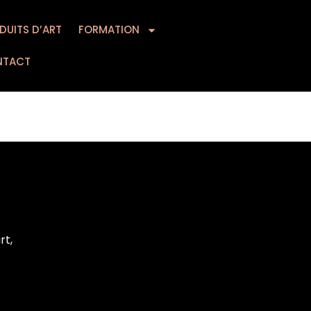
DUITS D’ART
MATION
FORMATION
CONTACT
NTACT
rt,