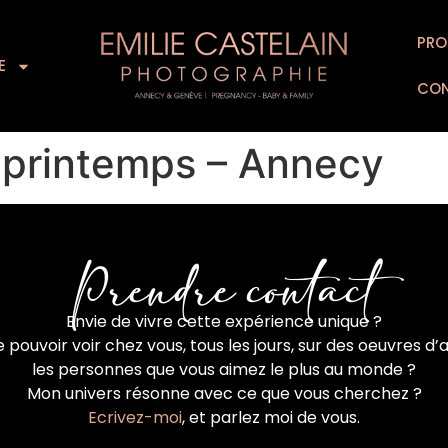
L’EXPERIENCE
SUPPORTS D’ART
PRO
FOR
E
CO
 printemps – Annecy
Prendre contact
Envie de vivre cette expérience unique ?
 pouvoir voir chez vous, tous les jours, sur des oeuvres d’a
les personnes que vous aimez le plus au monde ?
Mon univers résonne avec ce que vous cherchez ?
Ecrivez-moi
, et parlez moi de vous.