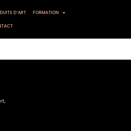
DUITS D’ART
MATION
FORMATION
CONTACT
NTACT
rt,