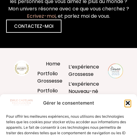
les personnes que vous aimez le plus au monde ?
Mon univers résonne avec ce que vous cherchez ?
Ecrivez-moi
, et parlez moi de vous.
CONTACTEZ-MOI
Home
L’expérience
Portfolio
Grossesse
Grossesse
L’expérience
Portfolio
Nouveau-né
Nouveau-né
L’expérience
Gérer le consentement
Portfolio
Bébé
Bébé
Pour offrir les meilleures expériences, nous utilisons des technologies
L’expérience
telles que les cookies pour stocker et/ou accéder aux informations des
Portfolio
famille
appareils. Le fait de consentir à ces technologies nous permettra de
Famille
traiter des données telles que le comportement de navigation ou les ID
Produits