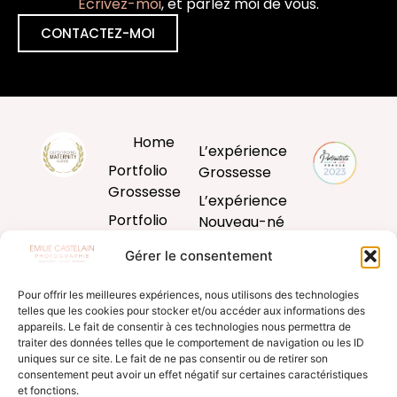
Ecrivez-moi
, et parlez moi de vous.
CONTACTEZ-MOI
Home
L’expérience
Portfolio
Grossesse
Grossesse
L’expérience
Portfolio
Nouveau-né
Nouveau-né
L’expérience
Gérer le consentement
Portfolio
Bébé
Bébé
Pour offrir les meilleures expériences, nous utilisons des technologies
L’expérience
telles que les cookies pour stocker et/ou accéder aux informations des
Portfolio
famille
appareils. Le fait de consentir à ces technologies nous permettra de
Famille
traiter des données telles que le comportement de navigation ou les ID
Produits
uniques sur ce site. Le fait de ne pas consentir ou de retirer son
Blog
d’art
consentement peut avoir un effet négatif sur certaines caractéristiques
et fonctions.