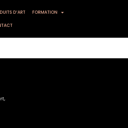
DUITS D’ART
MATION
FORMATION
CONTACT
NTACT
rt,