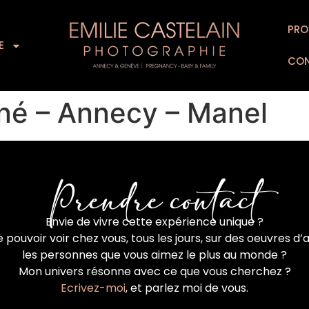
L’EXPERIENCE
SUPPORTS D’ART
PRO
FOR
E
CO
é – Annecy – Manel
Prendre contact
Envie de vivre cette expérience unique ?
 pouvoir voir chez vous, tous les jours, sur des oeuvres d’a
les personnes que vous aimez le plus au monde ?
Mon univers résonne avec ce que vous cherchez ?
Ecrivez-moi
, et parlez moi de vous.