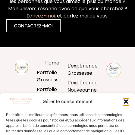
les personnes que vous aimez le plus au monde ?
Mon univers résonne avec ce que vous cherchez ?
Ecrivez-moi
, et parlez moi de vous.
CONTACTEZ-MOI
Home
L’expérience
Portfolio
Grossesse
Grossesse
L’expérience
Portfolio
Nouveau-né
Nouveau-né
L’expérience
Gérer le consentement
Portfolio
Bébé
Bébé
Pour offrir les meilleures expériences, nous utilisons des technologies
L’expérience
telles que les cookies pour stocker et/ou accéder aux informations des
Portfolio
famille
appareils. Le fait de consentir à ces technologies nous permettra de
Famille
traiter des données telles que le comportement de navigation ou les ID
Produits