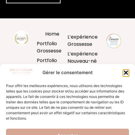
Home
L’expérience
Portfolio
Grossesse
Grossesse
L’expérience
Portfolio
Nouveau-né
Nouveau-né
L’expérience
Gérer le consentement
Portfolio
Bébé
Bébé
Pour offrir les meilleures expériences, nous utilisons des technologies
L’expérience
telles que les cookies pour stocker et/ou accéder aux informations des
Portfolio
famille
appareils. Le fait de consentir à ces technologies nous permettra de
Famille
traiter des données telles que le comportement de navigation ou les ID
Produits
uniques sur ce site. Le fait de ne pas consentir ou de retirer son
Blog
d’art
consentement peut avoir un effet négatif sur certaines caractéristiques
et fonctions.
Formation