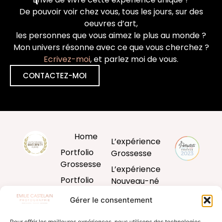
De pouvoir voir chez vous, tous les jours, sur des
oeuvres d’art,
les personnes que vous aimez le plus au monde ?
Mon univers résonne avec ce que vous cherchez ?
Ecrivez-moi
, et parlez moi de vous.
CONTACTEZ-MOI
Home
L’expérience
Portfolio
Grossesse
Grossesse
L’expérience
Portfolio
Nouveau-né
Nouveau-né
L’expérience
Gérer le consentement
Portfolio
Bébé
Bébé
Pour offrir les meilleures expériences, nous utilisons des technologies