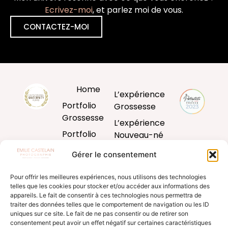
Ecrivez-moi
, et parlez moi de vous.
CONTACTEZ-MOI
Home
L’expérience
Portfolio
Grossesse
Grossesse
L’expérience
Portfolio
Nouveau-né
Nouveau-né
L’expérience
Gérer le consentement
Portfolio
Bébé
Bébé
Pour offrir les meilleures expériences, nous utilisons des technologies
L’expérience
telles que les cookies pour stocker et/ou accéder aux informations des
Portfolio
famille
appareils. Le fait de consentir à ces technologies nous permettra de
Famille
traiter des données telles que le comportement de navigation ou les ID
Produits
uniques sur ce site. Le fait de ne pas consentir ou de retirer son
Blog
d’art
consentement peut avoir un effet négatif sur certaines caractéristiques