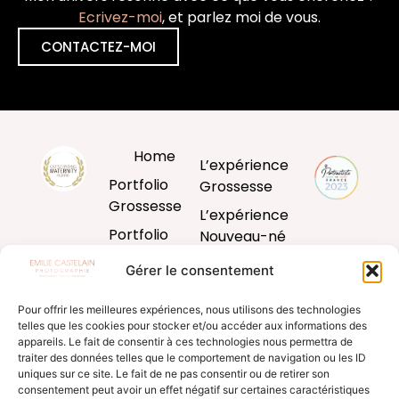
Ecrivez-moi
, et parlez moi de vous.
CONTACTEZ-MOI
Home
L’expérience
Portfolio
Grossesse
Grossesse
L’expérience
Portfolio
Nouveau-né
Nouveau-né
L’expérience
Gérer le consentement
Portfolio
Bébé
Bébé
Pour offrir les meilleures expériences, nous utilisons des technologies
L’expérience
telles que les cookies pour stocker et/ou accéder aux informations des
Portfolio
famille
appareils. Le fait de consentir à ces technologies nous permettra de
Famille
traiter des données telles que le comportement de navigation ou les ID
Produits
uniques sur ce site. Le fait de ne pas consentir ou de retirer son
Blog
d’art
consentement peut avoir un effet négatif sur certaines caractéristiques