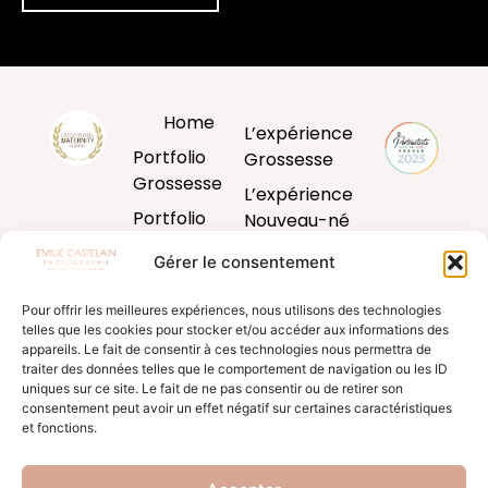
Home
L’expérience
Portfolio
Grossesse
Grossesse
L’expérience
Portfolio
Nouveau-né
Nouveau-né
L’expérience
Gérer le consentement
Portfolio
Bébé
Bébé
Pour offrir les meilleures expériences, nous utilisons des technologies
L’expérience
telles que les cookies pour stocker et/ou accéder aux informations des
Portfolio
famille
appareils. Le fait de consentir à ces technologies nous permettra de
Famille
traiter des données telles que le comportement de navigation ou les ID
Produits
uniques sur ce site. Le fait de ne pas consentir ou de retirer son
Blog
d’art
consentement peut avoir un effet négatif sur certaines caractéristiques
et fonctions.
Formation