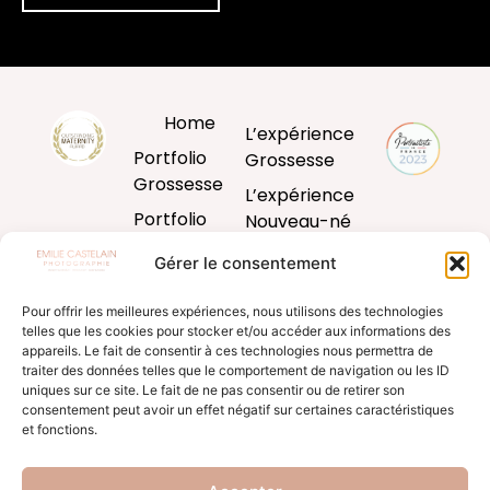
Home
L’expérience
Portfolio
Grossesse
Grossesse
L’expérience
Portfolio
Nouveau-né
Nouveau-né
L’expérience
Gérer le consentement
Portfolio
Bébé
Bébé
Pour offrir les meilleures expériences, nous utilisons des technologies
L’expérience
telles que les cookies pour stocker et/ou accéder aux informations des
Portfolio
famille
appareils. Le fait de consentir à ces technologies nous permettra de
Famille
traiter des données telles que le comportement de navigation ou les ID
Produits
uniques sur ce site. Le fait de ne pas consentir ou de retirer son
Blog
d’art
consentement peut avoir un effet négatif sur certaines caractéristiques
et fonctions.
Formation