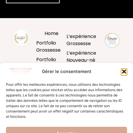
Home
L’expérience
Portfolio
Grossesse
Grossesse
L’expérience
Portfolio
Nouveau-né
Nouveau-né
L’expérience
Gérer le consentement
Portfolio
Bébé
Bébé
Pour offrir les meilleures expériences, nous utilisons des technologies
L’expérience
telles que les cookies pour stocker et/ou accéder aux informations des
Portfolio
famille
appareils. Le fait de consentir à ces technologies nous permettra de
Famille
traiter des données telles que le comportement de navigation ou les ID
Produits
uniques sur ce site. Le fait de ne pas consentir ou de retirer son
Blog
d’art
consentement peut avoir un effet négatif sur certaines caractéristiques
et fonctions.
Formation