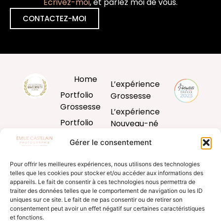
Ecrivez-moi
, et parlez moi de vous.
CONTACTEZ-MOI
Home
L’expérience
Portfolio
Grossesse
Grossesse
L’expérience
Portfolio
Nouveau-né
Nouveau-né
L’expérience
Gérer le consentement
Portfolio
Bébé
Bébé
Pour offrir les meilleures expériences, nous utilisons des technologies
L’expérience
telles que les cookies pour stocker et/ou accéder aux informations des
Portfolio
famille
appareils. Le fait de consentir à ces technologies nous permettra de
Famille
traiter des données telles que le comportement de navigation ou les ID
Produits
uniques sur ce site. Le fait de ne pas consentir ou de retirer son
Blog
d’art
consentement peut avoir un effet négatif sur certaines caractéristiques
et fonctions.