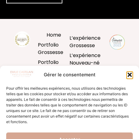
Home
L’expérience
Portfolio
Grossesse
Grossesse
L’expérience
Portfolio
Nouveau-né
Nouveau-né
L’expérience
Gérer le consentement
Portfolio
Bébé
Bébé
Pour offrir les meilleures expériences, nous utilisons des technologies
L’expérience
telles que les cookies pour stocker et/ou accéder aux informations des
Portfolio
famille
appareils. Le fait de consentir à ces technologies nous permettra de
Famille
traiter des données telles que le comportement de navigation ou les ID
Produits
uniques sur ce site. Le fait de ne pas consentir ou de retirer son
Blog
d’art
consentement peut avoir un effet négatif sur certaines caractéristiques
et fonctions.
Formation