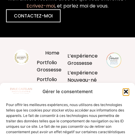
Ecrivez-moi
, et parlez moi de vous.
CONTACTEZ-MOI
Home
L’expérience
Portfolio
Grossesse
Grossesse
L’expérience
Portfolio
Nouveau-né
Nouveau-né
L’expérience
Gérer le consentement
Portfolio
Bébé
Bébé
Pour offrir les meilleures expériences, nous utilisons des technologies
L’expérience
telles que les cookies pour stocker et/ou accéder aux informations des
Portfolio
famille
appareils. Le fait de consentir à ces technologies nous permettra de
Famille
traiter des données telles que le comportement de navigation ou les ID
Produits
uniques sur ce site. Le fait de ne pas consentir ou de retirer son
Blog
d’art
consentement peut avoir un effet négatif sur certaines caractéristiques