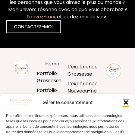
les personnes que vous aimez le plus au monde ?
Mon univers résonne avec ce que vous cherchez ?
Ecrivez-moi
, et parlez moi de vous.
CONTACTEZ-MOI
Home
L’expérience
Portfolio
Grossesse
Grossesse
L’expérience
Portfolio
Nouveau-né
Nouveau-né
L’expérience
Gérer le consentement
Portfolio
Bébé
Bébé
Pour offrir les meilleures expériences, nous utilisons des technologies
L’expérience
telles que les cookies pour stocker et/ou accéder aux informations des
Portfolio
famille
appareils. Le fait de consentir à ces technologies nous permettra de
Famille
traiter des données telles que le comportement de navigation ou les ID
Produits