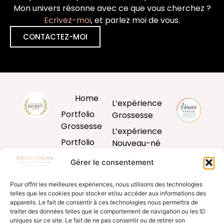
Mon univers résonne avec ce que vous cherchez ?
Ecrivez-moi
, et parlez moi de vous.
CONTACTEZ-MOI
Home
L’expérience
Portfolio
Grossesse
Grossesse
L’expérience
Portfolio
Nouveau-né
Nouveau-né
L’expérience
Gérer le consentement
Portfolio
Bébé
Bébé
Pour offrir les meilleures expériences, nous utilisons des technologies
L’expérience
telles que les cookies pour stocker et/ou accéder aux informations des
Portfolio
famille
appareils. Le fait de consentir à ces technologies nous permettra de
Famille
traiter des données telles que le comportement de navigation ou les ID
Produits
uniques sur ce site. Le fait de ne pas consentir ou de retirer son