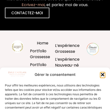
Ecrivez-moi
, et parlez moi de vous.
CONTACTEZ-MOI
Home
L’expérience
Portfolio
Grossesse
Grossesse
L’expérience
Portfolio
Nouveau-né
Nouveau-né
L’expérience
Gérer le consentement
Portfolio
Bébé
Bébé
Pour offrir les meilleures expériences, nous utilisons des technologies
L’expérience
telles que les cookies pour stocker et/ou accéder aux informations des
Portfolio
famille
appareils. Le fait de consentir à ces technologies nous permettra de
Famille
traiter des données telles que le comportement de navigation ou les ID
Produits
uniques sur ce site. Le fait de ne pas consentir ou de retirer son
Blog
d’art
consentement peut avoir un effet négatif sur certaines caractéristiques