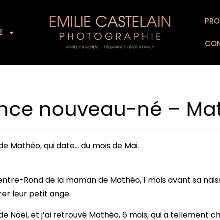
L’EXPERIENCE
SUPPORTS D’ART
PRO
FOR
E
CO
nce nouveau-né – Ma
de Mathéo, qui date… du mois de Mai.
 Ventre-Rond de la maman de Mathéo, 1 mois avant sa nais
rer leur petit ange.
 Noël, et j’ai retrouvé Mathéo, 6 mois, qui a tellement c