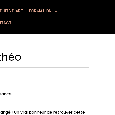
DUITS D’ART
MATION
FORMATION
CONTACT
NTACT
théo
sance.
hangé ! Un vrai bonheur de retrouver cette