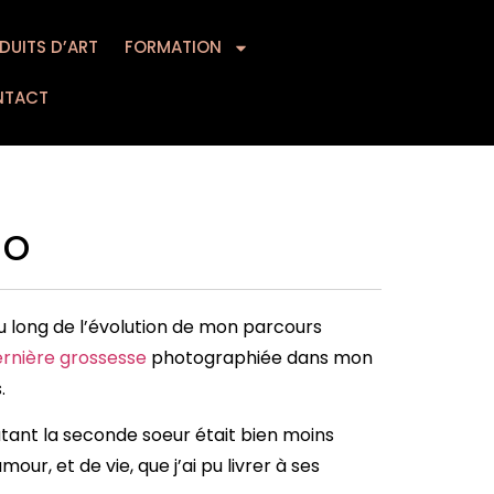
DUITS D’ART
MATION
FORMATION
CONTACT
NTACT
lo
u long de l’évolution de mon parcours
ernière grossesse
photographiée dans mon
.
utant la seconde soeur était bien moins
r, et de vie, que j’ai pu livrer à ses