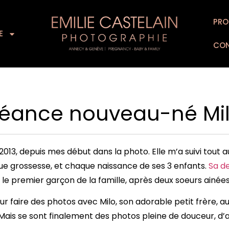
L’EXPERIENCE
SUPPORTS D’ART
PRO
FOR
E
CO
éance nouveau-né Mi
13, depuis mes début dans la photo. Elle m’a suivi tout a
ue grossesse, et chaque naissance de ses 3 enfants.
Sa d
le premier garçon de la famille, après deux soeurs ainées
r faire des photos avec Milo, son adorable petit frère, a
s se sont finalement des photos pleine de douceur, d’amou