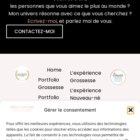
les personnes que vous aimez le plus au monde ?
Mon univers résonne avec ce que vous cherchez ?
Ecrivez-moi
, et parlez moi de vous.
CONTACTEZ-MOI
Home
L’expérience
Portfolio
Grossesse
Grossesse
L’expérience
Portfolio
Nouveau-né
Nouveau-né
L’expérience
Gérer le consentement
Portfolio
Bébé
Bébé
Pour offrir les meilleures expériences, nous utilisons des technologies
L’expérience
telles que les cookies pour stocker et/ou accéder aux informations des
Portfolio
famille
appareils. Le fait de consentir à ces technologies nous permettra de
Famille